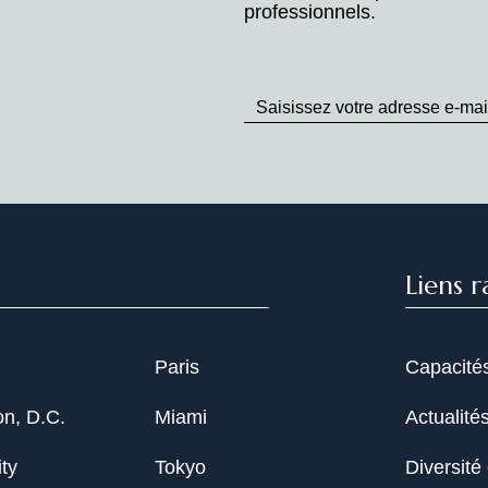
professionnels.
Stay
up
to
Date
Liens r
Paris
Capacité
n, D.C.
Miami
Actualité
ty
Tokyo
Diversité 