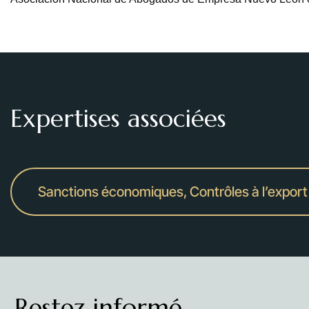
Expertises associées
Sanctions économiques, Contrôles à l’export 
Restez informé