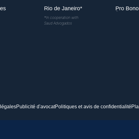
les
Rio de Janeiro*
Pro Bono
*In cooperation with
Saud Advogados
légales
Publicité d'avocat
Politiques et avis de confidentialité
Pla