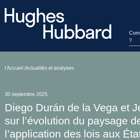
Comm
?
l'Accueil
Actualités et analyses
30 septembre 2025
Diego Durán de la Vega et 
sur l’évolution du paysage de
l’application des lois aux Ét