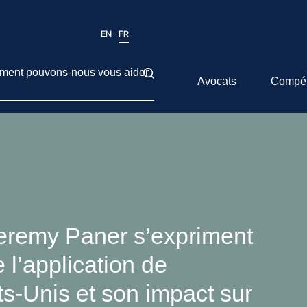
EN
FR
ent pouvons-nous vous aider
Avocats
Compé
Jeremy Paner s’expriment
 l’application de
ats-Unis et son impact sur