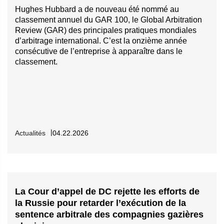
le recouvrement de leurs indemnités d'assurance.
Hughes Hubbard a de nouveau été nommé au
classement annuel du GAR 100, le Global Arbitration
Review (GAR) des principales pratiques mondiales
Nous avons également tiré profit de notre assise dans le
d’arbitrage international. C’est la onzième année
secteur de la comptabilité pour représenter les « Big Four »
consécutive de l’entreprise à apparaître dans le
dans leurs démarches auprès des captives
classement.
d'assurance ainsi que d'autres assureurs et réassureurs. À
ce titre, nous avons notamment fourni des conseils sur la
structuration de programmes d'assurance et le libellé des
contrats ainsi que sur les questions de garanties et de
sinistres. Nous représentons également les captives
d'assurance dans leurs relations avec les réassureurs
Actualités
04.22.2026
notamment en ce qui concerne la structuration des
programmes de réassurance la négociation des questions
de formulation des politiques et de garantie, la présentation
et la résolution des demandes d'indemnisation et les
contentieux.
La Cour d’appel de DC rejette les efforts de
la Russie pour retarder l’exécution de la
Arbitrage des litiges en Amérique latine
sentence arbitrale des compagnies gazières