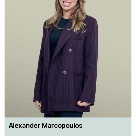
secteur acquise au fil des décennies durant lesquelles elle
a représenté de grandes sociétés pharmaceutiques dans
le cadre de divers litiges à travers le monde. Les clients
nous confient leurs dossiers en toute confiance car ils
savent que nous connaissons le secteur et que nous
obtenons des résultats. Nous abordons les questions
d'arbitrage en sachant que de telles procédures ont des
répercussions commerciales potentielles pour
l'entreprise.
Notre expérience couvre l'ensemble des relations
commerciales au sein du secteur pharmaceutique, dont les
accords de licence de collaboration de développement de
distribution, de fabrication et de promotion ainsi que les
coentreprises, les fusions-acquisitions et autres alliances
commerciales. Un grand nombre de nos avocats siègent
également en tant qu'arbitres dans le cadre de litiges
Alexander Marcopoulos
pharmaceutiques comme lors d'une récente procédure