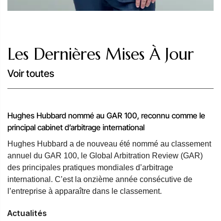
entrepreneurs professionnels du design et autres acteurs
de projets dans le cadre de tels litiges à travers le monde.
Arbitrage des litiges dans le domaine de la propriété
Les Dernières Mises À Jour
intellectuelle et des technologies
Voir toutes
Notre équipe Propriété intellectuelle protège les intérêts de
nos clients dans les litiges relatifs aux marques, droits
d'auteur, secrets commerciaux, licences de brevet et autres
litiges portés devant les tribunaux et les organismes
Hughes Hubbard nommé au GAR 100, reconnu comme le
administratifs aux États-Unis comme à l'étranger. Familière
principal cabinet d’arbitrage international
des procédures de première instance comme d'appel,
Hughes Hubbard a de nouveau été nommé au classement
l'équipe affiche un excellent palmarès.
annuel du GAR 100, le Global Arbitration Review (GAR)
des principales pratiques mondiales d’arbitrage
Arbitrage des litiges dans le secteur de la construction
international. C’est la onzième année consécutive de
l’entreprise à apparaître dans le classement.
Notre équipe Construction met à la disposition des clients
son expérience en matière de litiges complexes présentant
Actualités
des enjeux importants, acquise notamment dans le cadre