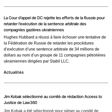
de deux des plus grandes catastrophes de l'histoire de la
construction et du transport maritime. Nous avons
représenté des propriétaires, promoteurs, entrepreneurs,
La Cour d’appel de DC rejette les efforts de la Russie pour
professionnels du design et autres acteurs de projets à
retarder l’exécution de la sentence arbitrale des
travers le monde dans le cadre de litiges concernant des
compagnies gazières ukrainiennes
centrales électriques, des oléoducs et des gazoducs, des
Hughes Hubbard a réussi à faire échouer une tentative de
plateformes pétrolières et gazières, des raffineries, des
la Fédération de Russie de retarder les procédures
usines pétrochimiques et des usines de traitement. Notre
d’exécution d’une sentence arbitrale de 34 millions de
équipe compte des juristes titulaires de diplômes
dollars au nom d’un groupe de 11 compagnies pétrolières
d'ingénieur et d'autres qualifications techniques, ainsi que
ukrainiennes dirigées par Stabil LLC.
des juristes et des collaborateurs parlant notamment de
manière courante espagnol, portugais, français et italien.
Actualités
Nous avons représenté des entrepreneurs dans le cadre
de procédures d'arbitrage menées notamment à New York,
Paris, Londres, Amsterdam, Mexico et Stockholm.
Jim Kobak sélectionné au comité de rédaction Access to
Les litiges sur lesquels nous sommes intervenus sont liés
Justice de Law360
à des projets réalisés notamment en Argentine, au Brésil,
au Mexique, au Venezuela, en Russie, à Abu Dhabi, au
Jim Kobak a été sélectionné pour siéger au comité de