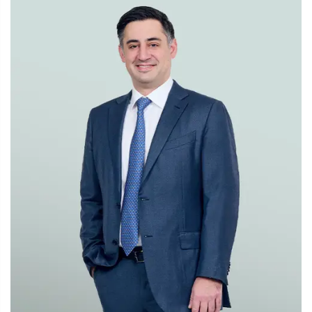
d'arbitrage, devant la Chambre de commerce
internationale à New York, entre deux sociétés
pharmaceutiques, l'une américaine et l'autre étrangère.
Litiges énergétiques
Hughes Hubbard possède une grande expérience des
litiges liés au secteur pétrolier et gazier et aux
infrastructures associées. Notre équipe a représenté des
clients intervenants en amont, à un niveau intermédiaire et
en aval du secteur dans le cadre de dossiers
particulièrement complexes aux États-Unis, en Europe et
dans divers places d'arbitrage à travers le monde. Notre
expérience s'étend également aux litiges impliquant des
entreprises publiques du secteur de l'énergie.
Notre équipe d'arbitrage a de nombreuses années
d'expérience en matière de litiges de grande envergure
liés à la réalisation de projets pétroliers et gaziers offshore.
Nous avons représenté des propriétaires promoteurs,