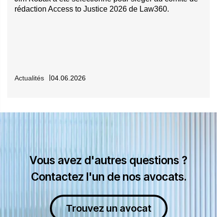
rédaction Access to Justice 2026 de Law360.
Litiges professionnels
L'équipe d'arbitrage international de Hughes Hubbard&
Reed représente des comptables, des juristes et des
ingénieurs dans le cadre de litiges comptables et
réglementaires portés devant de nombreux Tribunaux
Actualités
04.06.2026
arbitraux, parmi lesquels figurent les principales affaires
financières de ces dix dernières années. Nos juristes sont
particulièrement réputés pour leur défense des cabinets
comptables, y compris des « Big Four ».
Vous avez d'autres questions ?
Contactez l'un de nos avocats.
Trouvez un avocat