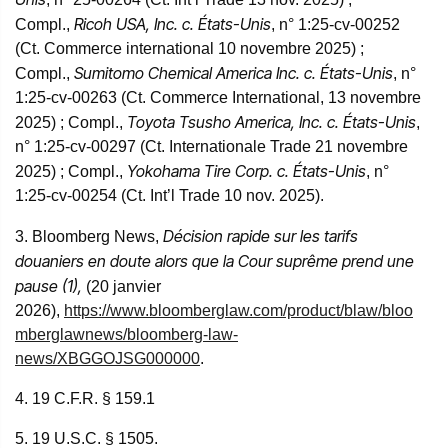
Ricoh USA, Inc. c. États-Unis
Compl.,
, n° 1:25-cv-00252
(Ct. Commerce international 10 novembre 2025) ;
Sumitomo Chemical America Inc. c. États-Unis
Compl.,
, n°
1:25-cv-00263 (Ct. Commerce International, 13 novembre
Toyota Tsusho America, Inc. c. États-Unis
2025) ; Compl.,
,
n° 1:25-cv-00297 (Ct. Internationale Trade 21 novembre
Yokohama Tire Corp. c. États-Unis
2025) ; Compl.,
, n°
1:25-cv-00254 (Ct. Int’l Trade 10 nov. 2025).
Décision rapide sur les tarifs
3. Bloomberg News,
douaniers en doute alors que la Cour suprême prend une
pause (1),
(20 janvier
2026),
https://www.bloomberglaw.com/product/blaw/bloo
mberglawnews/bloomberg-law-
news/XBGGOJSG000000
.
4. 19 C.F.R. § 159.1
5. 19 U.S.C. § 1505.