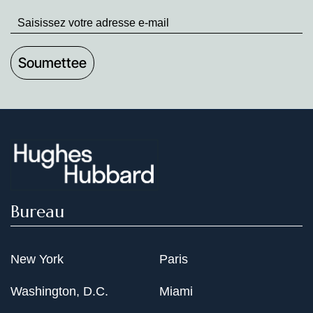
Stay
up
to
Date
Bureau
New York
Paris
Washington, D.C.
Miami