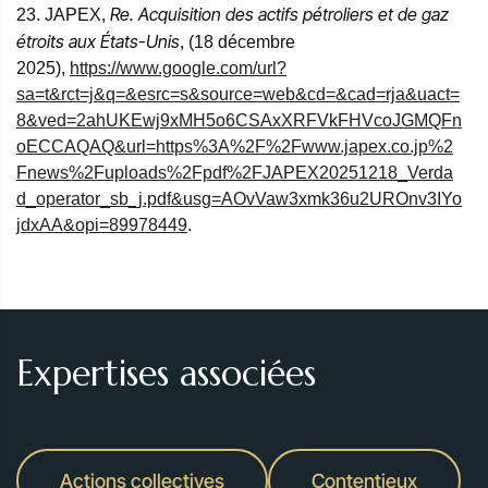
Re. Acquisition des actifs pétroliers et de gaz
23. JAPEX,
étroits aux États-Unis
, (18 décembre
2025),
https://www.google.com/url?
sa=t&rct=j&q=&esrc=s&source=web&cd=&cad=rja&uact=
8&ved=2ahUKEwj9xMH5o6CSAxXRFVkFHVcoJGMQFn
oECCAQAQ&url=https%3A%2F%2Fwww.japex.co.jp%2
Fnews%2Fuploads%2Fpdf%2FJAPEX20251218_Verda
d_operator_sb_j.pdf&usg=AOvVaw3xmk36u2UROnv3IYo
jdxAA&opi=89978449
.
Expertises associées
Actions collectives
Contentieux