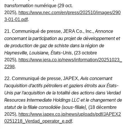
transformation
numérique (29 oct.
2025),
https://www.nec.com/en/press/202510/images/290
3-01-01.pdf
.
Annonce
21. Communiqué de presse, JERA Co., Inc.,
concernant la participation au projet de développement et
de production de gaz de schiste dans la région de
Haynesville, Louisiane, États-Unis
, (23 octobre
2025),
https://www.jera.co.jp/news/information/20251023_
2298
.
Avis concernant
22. Communiqué de presse, JAPEX,
l’acquisition d’actifs pétroliers et gaziers étroits aux États-
Unis par l’acquisition de la totalité des actions dans Verdad
Resources Intermediate Holdings LLC et le changement de
statut de la filiale consolidée (sous-filiale),
(18 décembre
2025),
https://www.japex.co.jp/news/uploads/pdf/JAPEX2
0251218_Verdad_operator_e.pdf
.