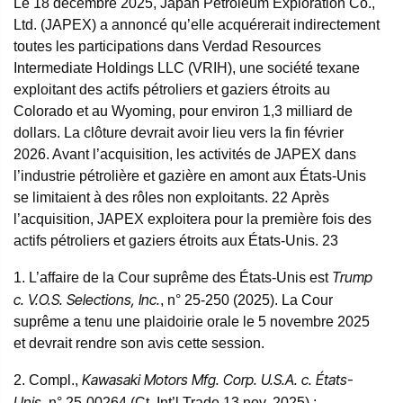
Le 18 décembre 2025, Japan Petroleum Exploration Co.,
Ltd. (JAPEX) a annoncé qu’elle acquérerait indirectement
toutes les participations dans Verdad Resources
Intermediate Holdings LLC (VRIH), une société texane
exploitant des actifs pétroliers et gaziers étroits au
Colorado et au Wyoming, pour environ 1,3 milliard de
dollars. La clôture devrait avoir lieu vers la fin février
2026. Avant l’acquisition, les activités de JAPEX dans
l’industrie pétrolière et gazière en amont aux États-Unis
se limitaient à des rôles non exploitants.
22
Après
l’acquisition, JAPEX exploitera pour la première fois des
actifs pétroliers et gaziers étroits aux États-Unis.
23
Trump
1. L’affaire de la Cour suprême des États-Unis est
c. V.O.S. Selections, Inc.
, n° 25-250 (2025). La Cour
suprême a tenu une plaidoirie orale le 5 novembre 2025
et devrait rendre son avis cette session.
Kawasaki Motors Mfg. Corp. U.S.A. c. États-
2. Compl.,
Unis
, n° 25-00264 (Ct. Int’l Trade 13 nov. 2025) ;