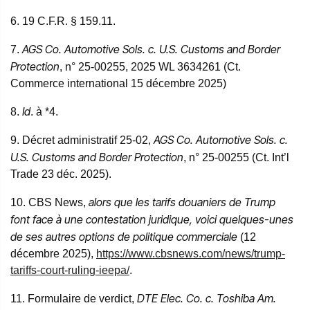
6. 19 C.F.R. § 159.11.
AGS Co. Automotive Sols. c. U.S. Customs and Border
7.
Protection
, n° 25-00255, 2025 WL 3634261 (Ct.
Commerce international 15 décembre 2025)
Id
8.
. à *4.
AGS Co. Automotive Sols. c.
9. Décret administratif 25-02,
U.S. Customs and Border Protection
, n° 25-00255 (Ct. Int’l
Trade 23 déc. 2025).
alors que les tarifs douaniers de Trump
10. CBS News,
font face à une contestation juridique, voici quelques-unes
de ses autres options de politique commerciale
(12
décembre 2025),
https://www.cbsnews.com/news/trump-
tariffs-court-ruling-ieepa/
.
DTE Elec. Co. c. Toshiba Am.
11. Formulaire de verdict,