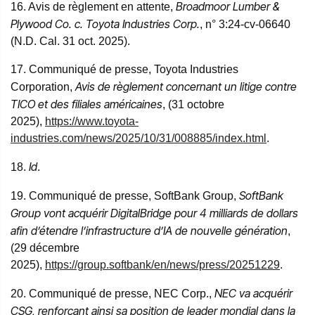
Broadmoor Lumber &
16. Avis de règlement en attente,
Plywood Co. c. Toyota Industries Corp.
, n° 3:24-cv-06640
(N.D. Cal. 31 oct. 2025).
17. Communiqué de presse, Toyota Industries
Avis de règlement concernant un litige contre
Corporation,
TICO et des filiales américaines
, (31 octobre
2025),
https://www.toyota-
industries.com/news/2025/10/31/008885/index.html
.
Id
18.
.
SoftBank
19. Communiqué de presse, SoftBank Group,
Group vont acquérir DigitalBridge pour 4 milliards de dollars
afin d’étendre l’infrastructure d’IA de nouvelle génération
,
(29 décembre
2025),
https://group.softbank/en/news/press/20251229
.
NEC va acquérir
20. Communiqué de presse, NEC Corp.,
CSG, renforçant ainsi sa position de leader mondial dans la