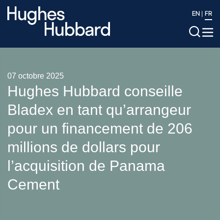
EN
FR
07 octobre 2025
Hughes Hubbard conseille
Bladex en tant qu’arrangeur
pour un financement de 206
millions de dollars pour
l’acquisition de Panama
Cement