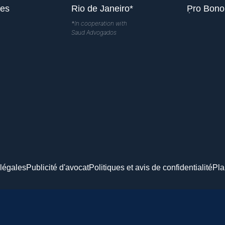
les
Rio de Janeiro*
Pro Bono
*In cooperation with
Saud Advogados
légales
Publicité d'avocat
Politiques et avis de confidentialité
Pla