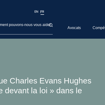
EN
FR
ent pouvons-nous vous aider
Avocats
Compé
que Charles Evans Hughes
e devant la loi » dans le