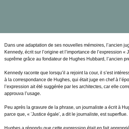
Dans une adaptation de ses nouvelles mémoires, l’ancien ju
Kennedy, écrit sur l’origine et l’importance de l’expression «
suprême grâce au fondateur de Hughes Hubbard, l’ancien p
Kennedy raconte que lorsqu’il a rejoint la cour, il s’est intére
à la correspondance de Hughes, qui était juge en chef à l’ép
l’expression ait été suggérée par les architectes, car elle co
approuva l’usage.
Peu après la gravure de la phrase, un journaliste a écrit à Hu
parce que, « 'Justice égale', a dit le journaliste, est superflue.
Hughes a répondu que cette expression était en fait appropr