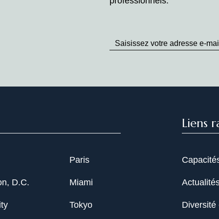
professionnels.
Stay
up
to
Date
Liens r
Paris
Capacité
n, D.C.
Miami
Actualité
ty
Tokyo
Diversité 