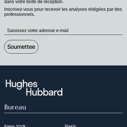
dans votre boîte de réception.
Inscrivez-vous pour recevoir les analyses rédigées par des
professionnels.
Stay
up
to
Date
Bureau
New York
Paris