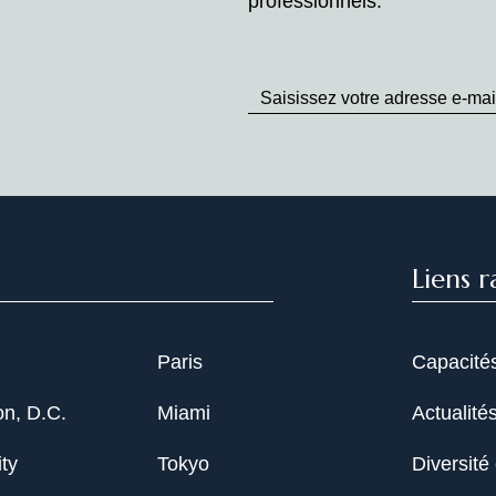
professionnels.
Stay
up
to
Date
Liens r
Paris
Capacité
n, D.C.
Miami
Actualité
ty
Tokyo
Diversité 