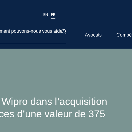
EN
FR
ent pouvons-nous vous aider
Avocats
Compé
ipro dans l’acquisition
es d’une valeur de 375