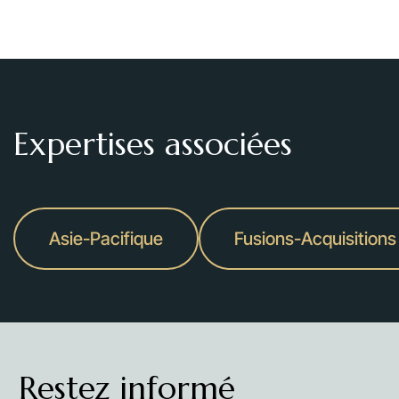
Expertises associées
Asie-Pacifique
Fusions-Acquisitions
Restez informé