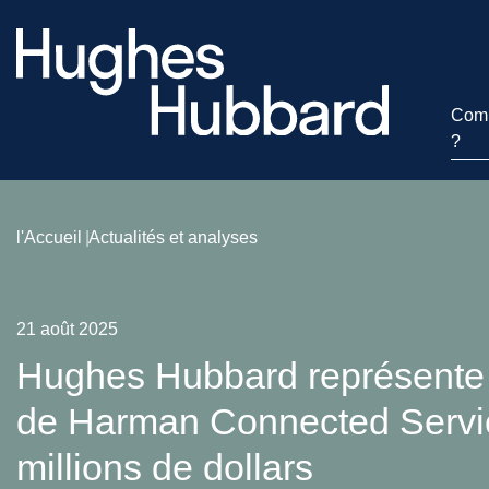
Comm
?
l'Accueil
Actualités et analyses
21 août 2025
Hughes Hubbard représente W
de Harman Connected Servic
millions de dollars