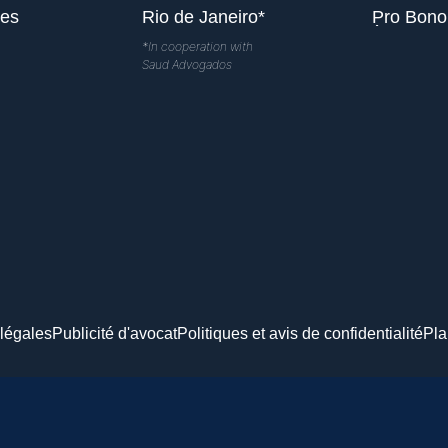
les
Rio de Janeiro*
Pro Bono
*In cooperation with
Saud Advogados
légales
Publicité d'avocat
Politiques et avis de confidentialité
Pla