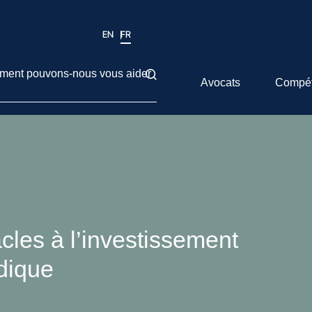
EN
FR
ent pouvons-nous vous aider
Avocats
Compé
cles à l’investissement
idique