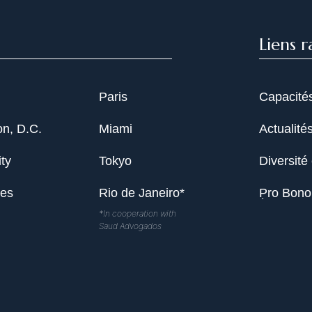
Liens r
Paris
Capacité
n, D.C.
Miami
Actualité
ty
Tokyo
Diversité 
les
Rio de Janeiro*
Pro Bono
*In cooperation with
Saud Advogados