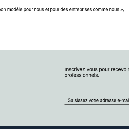
 bon modèle pour nous et pour des entreprises comme nous »,
Inscrivez-vous pour recevoi
professionnels.
Stay
up
to
Date