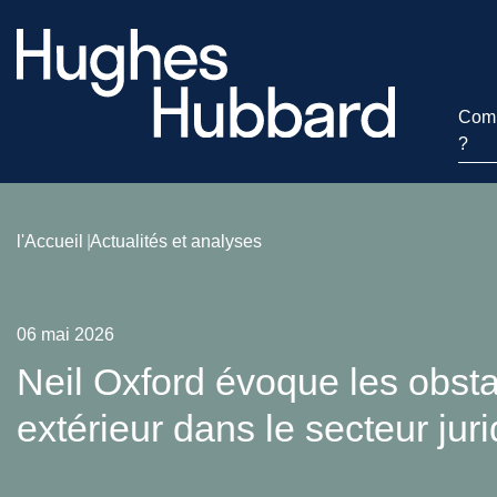
Comm
?
l'Accueil
Actualités et analyses
06 mai 2026
Neil Oxford évoque les obsta
extérieur dans le secteur jur