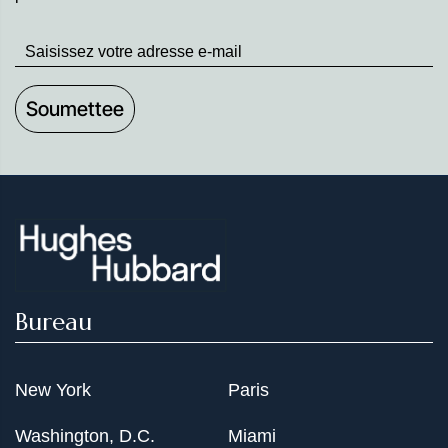
Stay
up
to
Date
Bureau
New York
Paris
Washington, D.C.
Miami