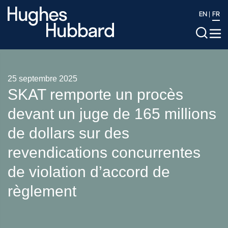
EN
FR
25 septembre 2025
SKAT remporte un procès
devant un juge de 165 millions
de dollars sur des
revendications concurrentes
de violation d’accord de
règlement