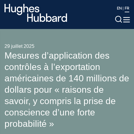
EN
FR
29 juillet 2025
Mesures d’application des
contrôles à l’exportation
américaines de 140 millions de
dollars pour « raisons de
savoir, y compris la prise de
conscience d’une forte
probabilité »