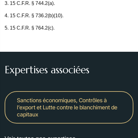
3. 15 C.F.R. § 744.2(a).
4. 15 C.F.R. § 736.2(b)(10).
5. 15 C.F.R. § 764.2(c).
Expertises associées
Sanctions économiques, Contrôles à
l’export et Lutte contre le blanchiment de
capitaux