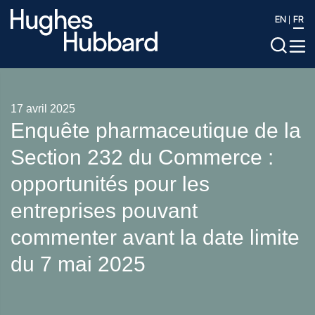
EN
FR
17 avril 2025
Enquête pharmaceutique de la
Section 232 du Commerce :
opportunités pour les
entreprises pouvant
commenter avant la date limite
du 7 mai 2025