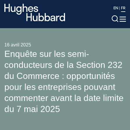
EN
FR
16 avril 2025
Enquête sur les semi-
conducteurs de la Section 232
du Commerce : opportunités
pour les entreprises pouvant
commenter avant la date limite
du 7 mai 2025