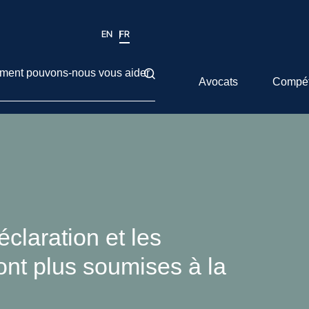
EN
FR
ent pouvons-nous vous aider
Avocats
Compé
claration et les
nt plus soumises à la