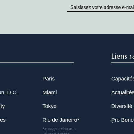
up
to
Date
Liens r
Paris
Capacité
n, D.C.
Miami
Actualité
ty
Tokyo
Diversité 
les
Rio de Janeiro*
Pro Bono
*In cooperation with