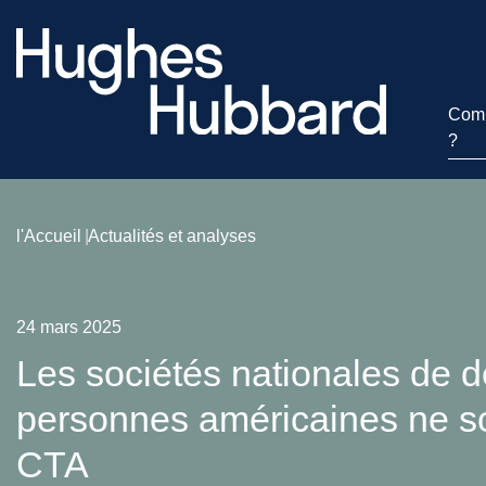
Comm
?
l'Accueil
Actualités et analyses
24 mars 2025
Les sociétés nationales de dé
personnes américaines ne so
CTA