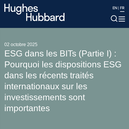
EN
FR
02 octobre 2025
ESG dans les BITs (Partie I) :
Pourquoi les dispositions ESG
dans les récents traités
internationaux sur les
investissements sont
importantes