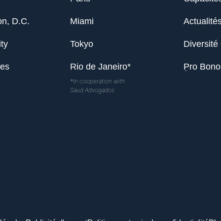
n, D.C.
Miami
Actualité
ty
Tokyo
Diversité 
les
Rio de Janeiro*
Pro Bono
*In cooperation with
Saud Advogados