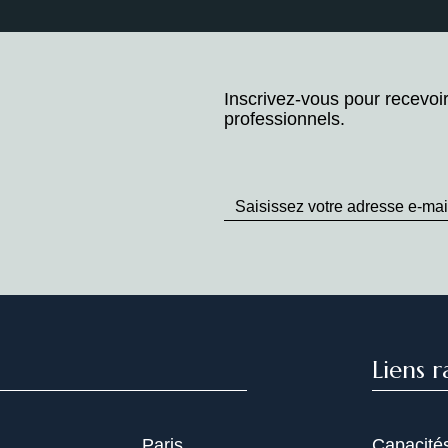
Inscrivez-vous pour recevoi
professionnels.
Stay
up
to
Date
Liens r
Paris
Capacité