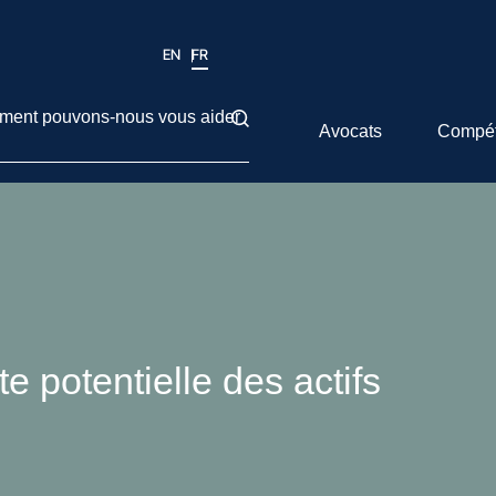
EN
FR
ent pouvons-nous vous aider
Avocats
Compé
 potentielle des actifs