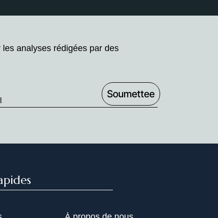
r les analyses rédigées par des
apides
s
À propos de nous