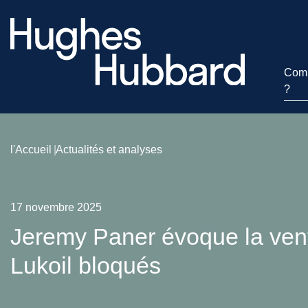
Comm
?
l'Accueil
Actualités et analyses
17 novembre 2025
Jeremy Paner évoque la vente
Lukoil bloqués