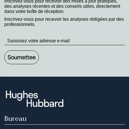
Inscrivez-vous pour recevoir des mises à jour pratiques,
des analyses récentes et des conseils utiles, directement
dans votre boîte de réception.
Inscrivez-vous pour recevoir les analyses rédigées par des
professionnels.
Stay
up
to
Date
Bureau