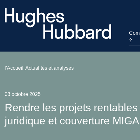
Comm
?
l'Accueil
Actualités et analyses
03 octobre 2025
Rendre les projets rentables 
juridique et couverture MIGA