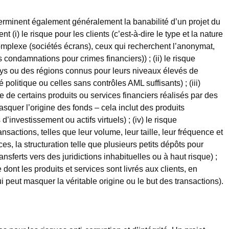
terminent également généralement la banabilité d’un projet du
(i) le risque pour les clients (c’est-à-dire le type et la nature
 complexe (sociétés écrans), ceux qui recherchent l’anonymat,
ondamnations pour crimes financiers)) ; (ii) le risque
ays ou des régions connus pour leurs niveaux élevés de
é politique ou celles sans contrôles AML suffisants) ; (iii)
te de certains produits ou services financiers réalisés par des
asquer l’origine des fonds – cela inclut des produits
investissement ou actifs virtuels) ; (iv) le risque
nsactions, telles que leur volume, leur taille, leur fréquence et
s, la structuration telle que plusieurs petits dépôts pour
nsferts vers des juridictions inhabituelles ou à haut risque) ;
e dont les produits et services sont livrés aux clients, en
ui peut masquer la véritable origine ou le but des transactions).