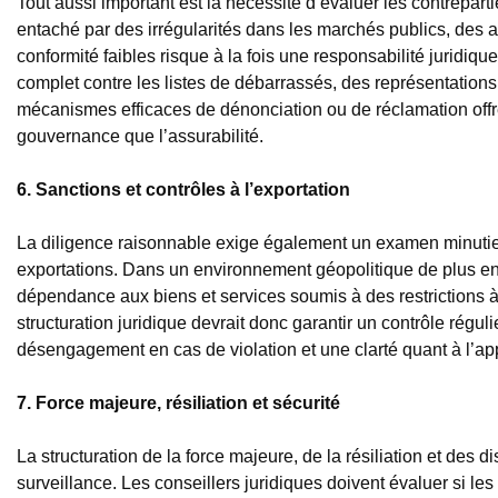
Tout aussi important est la nécessité d’évaluer les contrepartie
entaché par des irrégularités dans les marchés publics, des
conformité faibles risque à la fois une responsabilité juridiqu
complet contre les listes de débarrassés, des représentations 
mécanismes efficaces de dénonciation ou de réclamation offr
gouvernance que l’assurabilité.
6. Sanctions et contrôles à l’exportation
La diligence raisonnable exige également un examen minutieu
exportations. Dans un environnement géopolitique de plus en p
dépendance aux biens et services soumis à des restrictions à 
structuration juridique devrait donc garantir un contrôle régul
désengagement en cas de violation et une clarté quant à l’
7. Force majeure, résiliation et sécurité
La structuration de la force majeure, de la résiliation et des 
surveillance. Les conseillers juridiques doivent évaluer si le