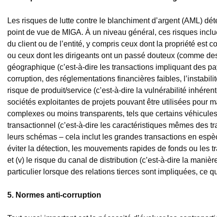
Les risques de lutte contre le blanchiment d’argent (AML) dé
point de vue de MIGA. À un niveau général, ces risques incluent 
du client ou de l’entité, y compris ceux dont la propriété est
ou ceux dont les dirigeants ont un passé douteux (comme des c
géographique (c’est-à-dire les transactions impliquant des p
corruption, des réglementations financières faibles, l’instabilit
risque de produit/service (c’est-à-dire la vulnérabilité inhéren
sociétés exploitantes de projets pouvant être utilisées pour m
complexes ou moins transparents, tels que certains véhicules d’
transactionnel (c’est-à-dire les caractéristiques mêmes des tra
leurs schémas – cela inclut les grandes transactions en espèce
éviter la détection, les mouvements rapides de fonds ou les tra
et (v) le risque du canal de distribution (c’est-à-dire la manièr
particulier lorsque des relations tierces sont impliquées, ce q
5. Normes anti-corruption