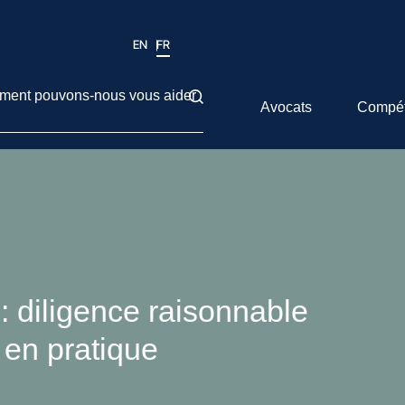
EN
FR
ent pouvons-nous vous aider
Avocats
Compé
: diligence raisonnable
 en pratique