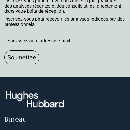
Inscrivez-vous pour recevoir des mises à jour pratiques,
des analyses récentes et des conseils utiles, directement
dans votre boîte de réception.
Inscrivez-vous pour recevoir les analyses rédigées par des
professionnels.
Stay
up
to
Date
Bureau