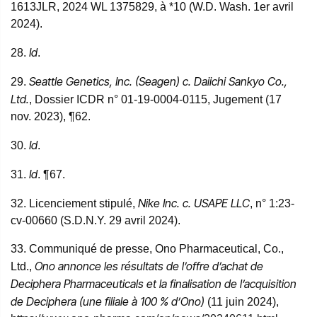
1613JLR, 2024 WL 1375829, à *10 (W.D. Wash. 1er avril
2024).
Id
28.
.
Seattle Genetics, Inc. (Seagen) c. Daiichi Sankyo Co.,
29.
Ltd.
, Dossier ICDR n° 01-19-0004-0115, Jugement (17
nov. 2023), ¶62.
Id
30.
.
Id
31.
. ¶67.
Nike Inc. c. USAPE LLC
32. Licenciement stipulé,
, n° 1:23-
cv-00660 (S.D.N.Y. 29 avril 2024).
33. Communiqué de presse, Ono Pharmaceutical, Co.,
Ono annonce les résultats de l’offre d’achat de
Ltd.,
Deciphera Pharmaceuticals et la finalisation de l’acquisition
de Deciphera (une filiale à 100 % d’Ono)
(11 juin 2024),