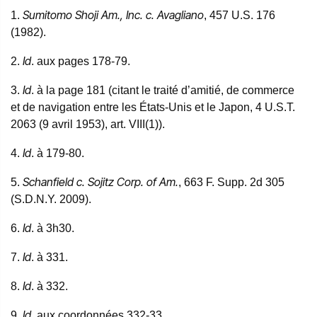
Sumitomo Shoji Am., Inc. c. Avagliano
1.
, 457 U.S. 176
(1982).
Id
2.
. aux pages 178-79.
Id
3.
. à la page 181 (citant le traité d’amitié, de commerce
et de navigation entre les États-Unis et le Japon, 4 U.S.T.
2063 (9 avril 1953), art. VIII(1)).
Id
4.
. à 179-80.
Schanfield c. Sojitz Corp. of Am.
5.
, 663 F. Supp. 2d 305
(S.D.N.Y. 2009).
Id
6.
. à 3h30.
Id
7.
. à 331.
Id
8.
. à 332.
Id
9.
. aux coordonnées 332-33.