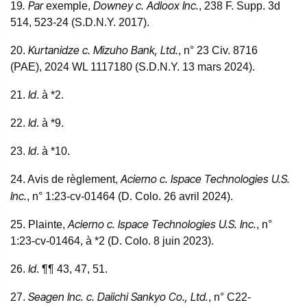
. Par
Downey c. Adloox Inc.
19
exemple,
, 238 F. Supp. 3d
514, 523-24 (S.D.N.Y. 2017).
Kurtanidze c. Mizuho Bank, Ltd.
20.
, n° 23 Civ. 8716
(PAE), 2024 WL 1117180 (S.D.N.Y. 13 mars 2024).
Id
21.
. à *2.
Id
22.
. à *9.
Id
23.
. à *10.
Acierno c. Ispace Technologies U.S.
24. Avis de règlement,
Inc.
, n° 1:23-cv-01464 (D. Colo. 26 avril 2024).
Acierno c. Ispace Technologies U.S. Inc.
25. Plainte,
, n°
1:23-cv-01464, à *2 (D. Colo. 8 juin 2023).
Id
26.
. ¶¶ 43, 47, 51.
Seagen Inc. c. Daiichi Sankyo Co., Ltd.
27.
, n° C22-