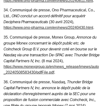
https://www.ono-pharma.com/en/news/20240611.html
.
34. Communiqué de presse, Ono Pharmaceutical, Co.,
ONO conclut un accord définitif pour acquérir
Ltd.,
Deciphera Pharmaceuticals
(30 avril 2024),
https://www.ono-pharma.com/en/news/20240430.html
.
Annonce du
35. Communiqué de presse, Monex Group,
groupe Monex concernant le dépôt public etc. de
Coincheck Group B.V. pour devenir coté en bourse sur le
Nasdaq via une transaction De-SPAC avec Thunder Bridge
Capital Partners IV, Inc.
(8 mai 2024),
https://www.monexgroup.jp/en/news_release/irnews/auto
_20240508583430/pdfFile.pdf
.
Thunder Bridge
36. Communiqué de presse, Nasdaq,
Capital Partners IV, Inc. annonce le dépôt public de la
déclaration d’enregistrement auprès de la SEC pour une
proposition de fusion commerciale avec Coincheck, Inc.,
une filiale du groupe japonais Monex
(7 mai 2024),