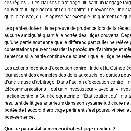
ces règles. » Les clauses d’arbitrage utilisant un langage la
couvrir tout litige découlant d’un contrat. En revanche, une claus
qu’elle couvre, qu’il s’agisse par exemple uniquement de que
Les parties doivent faire preuve de prudence lors de la rédacti
aucune ambiguïté quant à la portée des litiges couverts. Cep
qu’une partie soutienne que le différend particulier ne relève
contestations peuvent retarder la procédure d’arbitrage et mê
sentence si la partie continue de soutenir que le litige ne rel
Les actions récentes d’exécution contre
l’Inde
et
la Guinée éq
fournissent des exemples des défis auxquels les parties peuve
d’une clause d’arbitrage. Dans l’action d’exécution contre l’I
télécommunications – est un « investisseur » avec un « invest
l’action contre la Guinée équatoriale, l’État soutient qu’il n’a
résultent de litiges antérieurs dans son système judiciaire na
portée de l’accord d’arbitrage pertinent s’est poursuivi bien a
post-sentence.
Que se passe-t-il si mon contrat est jugé invalide ?