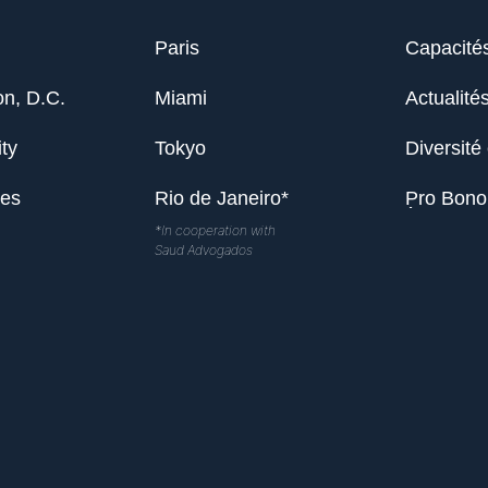
Paris
Capacité
n, D.C.
Miami
Actualité
ty
Tokyo
Diversité 
les
Rio de Janeiro*
Pro Bono
*In cooperation with
Saud Advogados