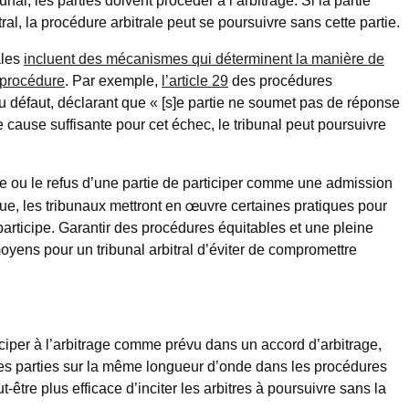
al, les parties doivent procéder à l’arbitrage. Si la partie
ral, la procédure arbitrale peut se poursuivre sans cette partie.
ales
incluent des mécanismes qui déterminent la manière de
a procédure
. Par exemple,
l’article 29
des procédures
du défaut, déclarant que « [s]e partie ne soumet pas de réponse
cause suffisante pour cet échec, le tribunal peut poursuivre
ce ou le refus d’une partie de participer comme une admission
que, les tribunaux mettront en œuvre certaines pratiques pour
participe. Garantir des procédures équitables et une pleine
moyens pour un tribunal arbitral d’éviter de compromettre
ticiper à l’arbitrage comme prévu dans un accord d’arbitrage,
e les parties sur la même longueur d’onde dans les procédures
t-être plus efficace d’inciter les arbitres à poursuivre sans la