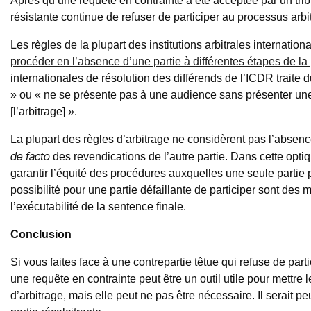
Après qu’une requête en contrainte a été acceptée par un tribun
résistante continue de refuser de participer au processus arbit
Les règles de la plupart des institutions arbitrales internation
procéder en l’absence d’une partie à différentes étapes de l
internationales de résolution des différends de l’ICDR traite 
» ou « ne se présente pas à une audience sans présenter une 
[l’arbitrage] ».
La plupart des règles d’arbitrage ne considèrent pas l’absen
de facto
des revendications de l’autre partie. Dans cette opti
garantir l’équité des procédures auxquelles une seule partie 
possibilité pour une partie défaillante de participer sont des 
l’exécutabilité de la sentence finale.
Conclusion
Si vous faites face à une contrepartie têtue qui refuse de par
une requête en contrainte peut être un outil utile pour mettr
d’arbitrage, mais elle peut ne pas être nécessaire. Il serait peu