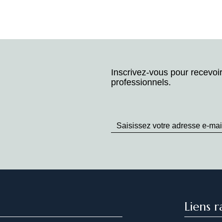
Inscrivez-vous pour recevoi
professionnels.
Stay
up
to
Date
Liens r