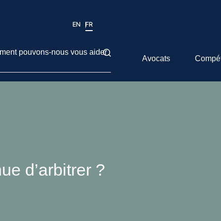
EN
FR
ent pouvons-nous vous aider
Avocats
Compé
ue d’arbitrer ?