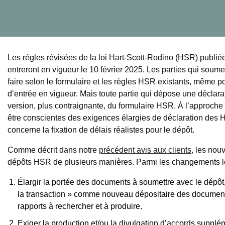
Les règles révisées de la loi Hart-Scott-Rodino (HSR) publi
entreront en vigueur le 10 février 2025. Les parties qui soume
faire selon le formulaire et les règles HSR existants, même p
d’entrée en vigueur. Mais toute partie qui dépose une déclaratio
version, plus contraignante, du formulaire HSR. À l’approche d
être conscientes des exigences élargies de déclaration des 
concerne la fixation de délais réalistes pour le dépôt.
Comme décrit dans notre
précédent avis aux clients
, les nou
dépôts HSR de plusieurs manières. Parmi les changements les p
Élargir la portée des documents à soumettre avec le dépôt
la transaction » comme nouveau dépositaire des documents
rapports à rechercher et à produire.
Exiger la production et/ou la divulgation d’accords supplé