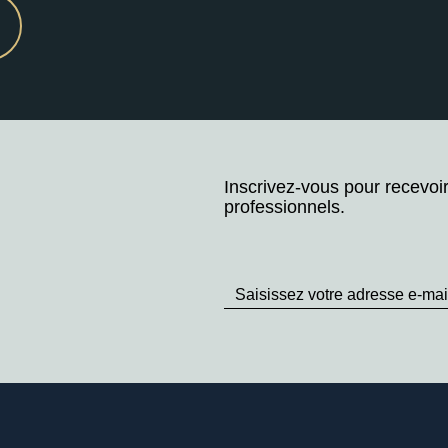
Inscrivez-vous pour recevoi
professionnels.
Stay
up
to
Date