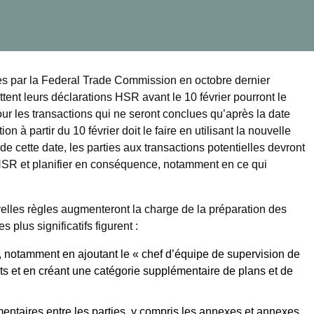
ées par la Federal Trade Commission en octobre dernier
ttent leurs déclarations HSR avant le 10 février pourront le
our les transactions qui ne seront conclues qu’après la date
n à partir du 10 février doit le faire en utilisant la nouvelle
e cette date, les parties aux transactions potentielles devront
HSR et planifier en conséquence, notamment en ce qui
velles règles augmenteront la charge de la préparation des
lus significatifs figurent :
, notamment en ajoutant le « chef d’équipe de supervision de
 et en créant une catégorie supplémentaire de plans et de
mentaires entre les parties, y compris les annexes et annexes