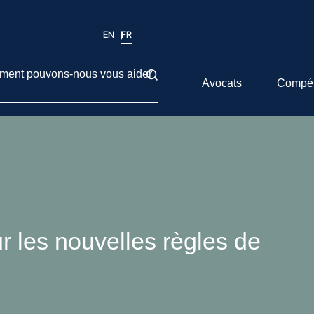
EN
FR
ent pouvons-nous vous aider
Avocats
Compé
r les nouvelles règles de