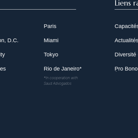
Liens r
Paris
Capacité
n, D.C.
Miami
Actualité
ty
Tokyo
Diversité 
les
Rio de Janeiro*
Pro Bono
*In cooperation with
Saud Advogados