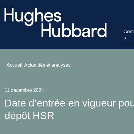
Comm
?
l'Accueil
Actualités et analyses
11 décembre 2024
Date d’entrée en vigueur pou
dépôt HSR