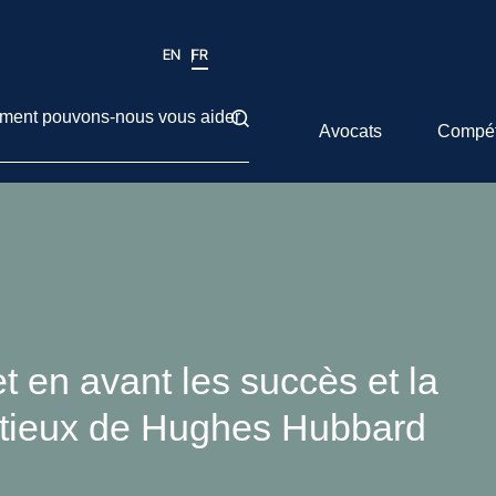
EN
FR
ent pouvons-nous vous aider
Avocats
Compé
 en avant les succès et la
ntieux de Hughes Hubbard