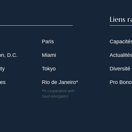
Liens r
Paris
Capacité
n, D.C.
Miami
Actualité
ty
Tokyo
Diversité 
les
Rio de Janeiro*
Pro Bono
*In cooperation with
Saud Advogados