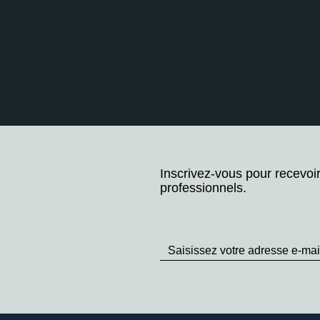
Inscrivez-vous pour recevoi
professionnels.
Stay
up
to
Date