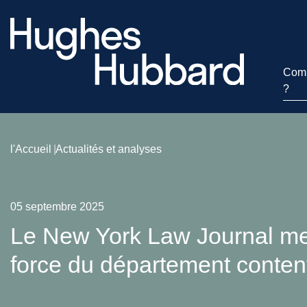
Comm
?
l'Accueil
Actualités et analyses
05 septembre 2025
Le New York Law Journal met
force du département conte