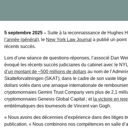
5 septembre 2025 –
Suite à la reconnaissance de Hughes 
l’année (général),
le
New York Law Journal
a publié un point
récents succès.
Lors d’une séance de questions-réponses, l’associé Dan Wein
évoqué les récents succès judiciaires du cabinet avec le N
d’un montant de ~500 millions de dollars
au nom de l’Adminis
Skatteforvaltningen (SKAT), dans le cadre de son vaste litige m
dollars volés dans une arnaque internationale de rembourseme
cryptomonnaies Gemini Trust Company vers plus de 2,1 milliard
cryptomonnaies Genesis Global Capital ; et
la victoire en rej
emblématiques des tournesols de Vincent van Gogh.
« Nous avons des décennies d’expérience dans des litiges trè
publication. « Nous combinons nos compétences en salle d’a