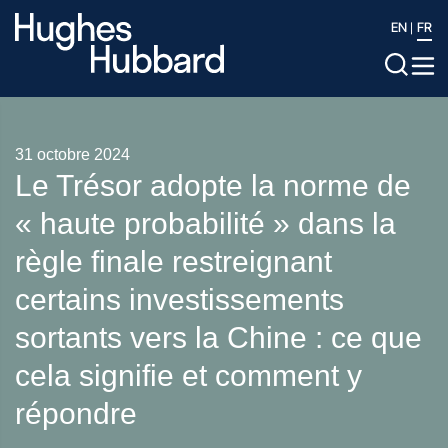
EN
FR
31 octobre 2024
Le Trésor adopte la norme de
« haute probabilité » dans la
règle finale restreignant
certains investissements
sortants vers la Chine : ce que
cela signifie et comment y
répondre