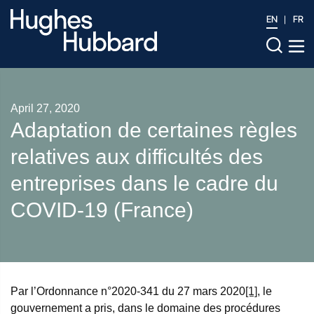
EN
FR
April 27, 2020
Adaptation de certaines règles
relatives aux difficultés des
entreprises dans le cadre du
COVID-19 (France)
Par l’Ordonnance n°2020-341 du 27 mars 2020
[1]
, le
gouvernement a pris, dans le domaine des procédures